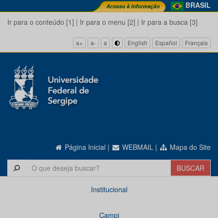
BRASIL
Ir para o conteúdo [1]
|
Ir para o menu [2]
|
Ir para a busca [3]
a+
a-
a
English
Español
Français
Página Inicial
|
WEBMAIL
|
Mapa do Site
Institucional
Campi