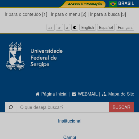
BRASIL
Ir para o conteúdo [1]
|
Ir para o menu [2]
|
Ir para a busca [3]
a+
a-
a
English
Español
Français
Página Inicial
|
WEBMAIL
|
Mapa do Site
Institucional
Campi