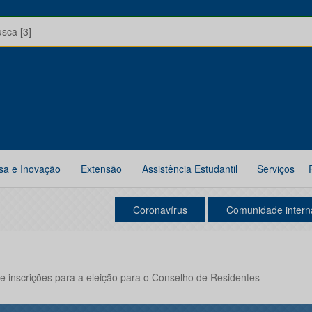
usca [3]
sa e Inovação
Extensão
Assistência Estudantil
Serviços
Coronavírus
Comunidade intern
 de inscrições para a eleição para o Conselho de Residentes