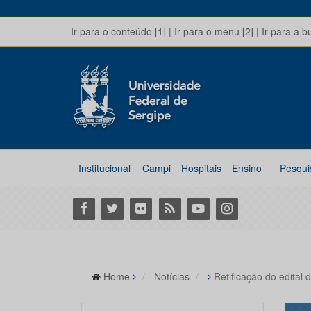
Ir para o conteúdo [1]
|
Ir para o menu [2]
|
Ir para a b
Institucional
Campi
Hospitais
Ensino
Pesqui
Facebook
Twitter
Flickr
RSS
Youtube
Instagram
Home
Notícias
Retificação do edital