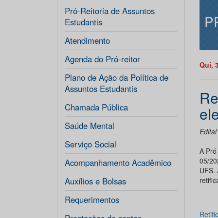
Pró-Reitoria de Assuntos
P
Estudantis
Atendimento
Agenda do Pró-reitor
Qui, 
Plano de Ação da Política de
Assuntos Estudantis
Re
Chamada Pública
el
Saúde Mental
Edita
Serviço Social
A Pró-
05/20
Acompanhamento Acadêmico
UFS. 
Auxílios e Bolsas
retifi
Requerimentos
Retif