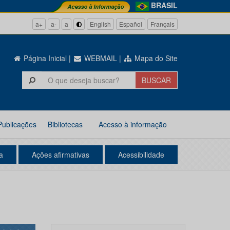
BRASIL
a+
a-
a
English
Español
Français
Página Inicial
|
WEBMAIL
|
Mapa do Site
Publicações
Bibliotecas
Acesso à informação
a
Ações afirmativas
Acessibilidade