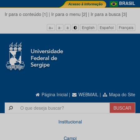
BRASIL
Ir para o conteúdo [1]
|
Ir para o menu [2]
|
Ir para a busca [3]
a+
a-
a
English
Español
Français
Página Inicial
|
WEBMAIL
|
Mapa do Site
Institucional
Campi