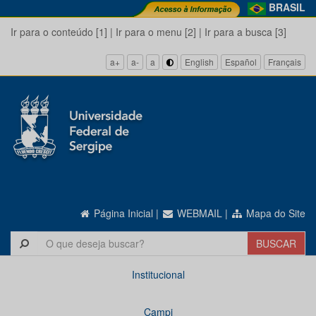
BRASIL
Ir para o conteúdo [1]
|
Ir para o menu [2]
|
Ir para a busca [3]
a+
a-
a
English
Español
Français
Página Inicial
|
WEBMAIL
|
Mapa do Site
Institucional
Campi