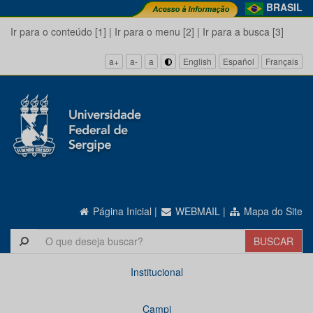
BRASIL
Ir para o conteúdo [1]
|
Ir para o menu [2]
|
Ir para a busca [3]
a+
a-
a
English
Español
Français
Página Inicial
|
WEBMAIL
|
Mapa do Site
Institucional
Campi