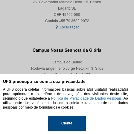
Av. Governador Marcelo Déda, 13, Centro
Lagarto/SE
CEP 49400-000
Localização
Campus Nossa Senhora da Glória
Campus do Sertão
Rodovia Engenheiro Jorge Neto, km 3, Silos
Nossa Senhora da Glória/SE
CEP 49680-000
UFS preocupa-se com a sua privacidade
A UFS poderá coletar informações básicas sobre a(s) visita(s) realizada(s)
Localização
para aprimorar a experiência de navegação dos visitantes deste site,
segundo o que estabelece a
Política de Privacidade de Dados Pessoais.
Ao
utilizar este site, você concorda com a coleta e tratamento de seus dados
pessoais por meio de formulários e cookies.
© 2026. Todos os direitos reservados.
Ciente
Universidade Federal de Sergipe.