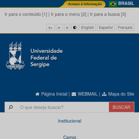
BRASIL
Ir para o conteúdo [1]
|
Ir para o menu [2]
|
Ir para a busca [3]
a+
a-
a
English
Español
Français
Página Inicial
|
WEBMAIL
|
Mapa do Site
Institucional
Campi