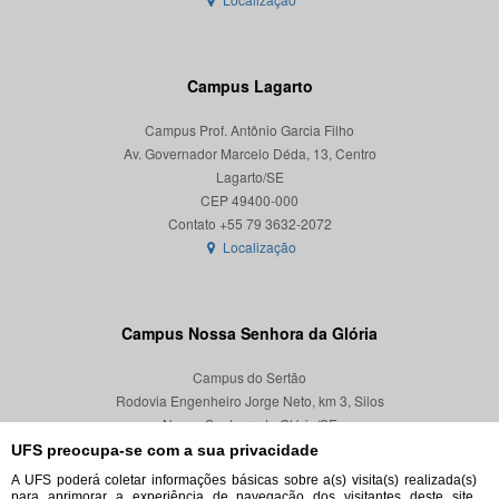
Campus Lagarto
Campus Prof. Antônio Garcia Filho
Av. Governador Marcelo Déda, 13, Centro
Lagarto/SE
CEP 49400-000
Localização
Campus Nossa Senhora da Glória
Campus do Sertão
Rodovia Engenheiro Jorge Neto, km 3, Silos
Nossa Senhora da Glória/SE
CEP 49680-000
UFS preocupa-se com a sua privacidade
A UFS poderá coletar informações básicas sobre a(s) visita(s) realizada(s)
Localização
para aprimorar a experiência de navegação dos visitantes deste site,