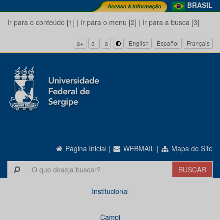
BRASIL
Ir para o conteúdo [1]
|
Ir para o menu [2]
|
Ir para a busca [3]
a+
a-
a
English
Español
Français
Página Inicial
|
WEBMAIL
|
Mapa do Site
Institucional
Campi