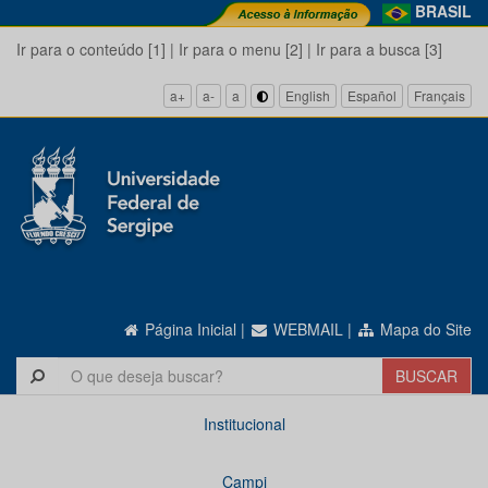
BRASIL
Ir para o conteúdo [1]
|
Ir para o menu [2]
|
Ir para a busca [3]
a+
a-
a
English
Español
Français
Página Inicial
|
WEBMAIL
|
Mapa do Site
Institucional
Campi