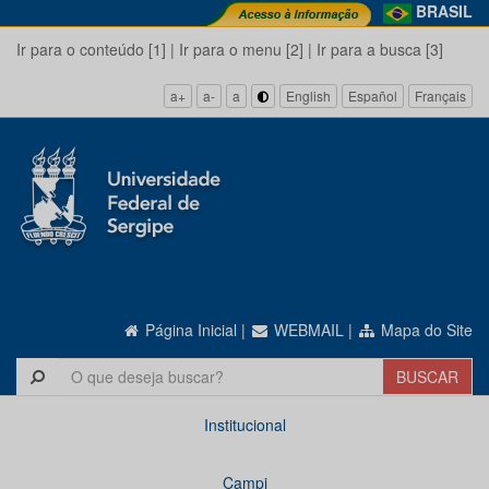
BRASIL
Ir para o conteúdo [1]
|
Ir para o menu [2]
|
Ir para a busca [3]
a+
a-
a
English
Español
Français
Página Inicial
|
WEBMAIL
|
Mapa do Site
Institucional
Campi