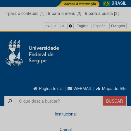
BRASIL
Ir para o conteúdo [1]
|
Ir para o menu [2]
|
Ir para a busca [3]
a+
a-
a
English
Español
Français
Página Inicial
|
WEBMAIL
|
Mapa do Site
Institucional
Campi