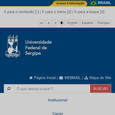
BRASIL
Ir para o conteúdo [1]
|
Ir para o menu [2]
|
Ir para a busca [3]
a+
a-
a
English
Español
Français
Página Inicial
|
WEBMAIL
|
Mapa do Site
Institucional
Campi