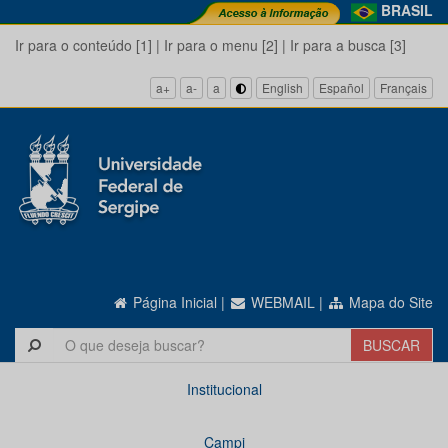
BRASIL
Ir para o conteúdo [1]
|
Ir para o menu [2]
|
Ir para a busca [3]
a+
a-
a
English
Español
Français
Página Inicial
|
WEBMAIL
|
Mapa do Site
Institucional
Campi