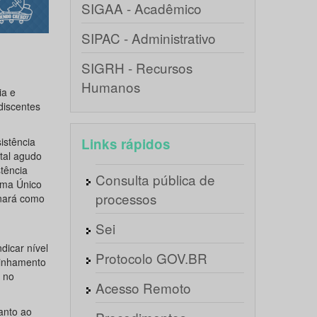
SIGAA - Acadêmico
SIPAC - Administrativo
SIGRH - Recursos
Humanos
ia e
discentes
istência
Links rápidos
tal agudo
tência
Consulta pública de
ema Único
processos
nará como
Sei
dicar nível
Protocolo GOV.BR
minhamento
 no
Acesso Remoto
anto ao