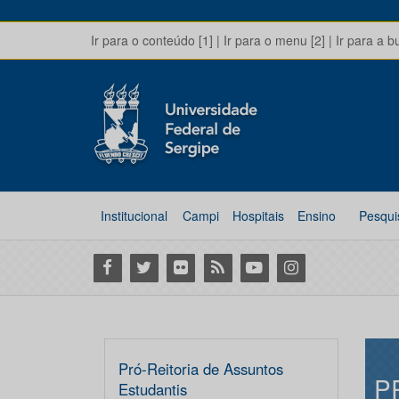
Ir para o conteúdo [1]
|
Ir para o menu [2]
|
Ir para a b
Institucional
Campi
Hospitais
Ensino
Pesqui
Facebook
Twitter
Flickr
RSS
Youtube
Instagram
Pró-Reitoria de Assuntos
P
Estudantis