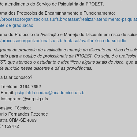
 de atendimento do Serviço de Psiquiatria da PROEST.
ama dos Protocolos de Encaminhamento e Funcionamento:
//processosorganizacionais.ufs.br/dataset/realizar-atendimento-psiquiat
nte-de-graduacao
ama do Protocolo de Avaliação e Manejo do Discente em risco de suicí
//processosorganizacionais.ufs.br/dataset/avaliar-risco-de-suicidio
grama do protocolo de avaliação e manejo do discente em risco de suicí
rado para a equipe de profissionais da PROEST. Ou seja, é o profissio
T, que atendeu o estudante e identificou alguns sinais de risco, que a
de suicídio nesse discente e dá as providências.
sa falar conosco?
Telefone: 3194-7692
E-mail:
psiquiatria.codae@academico.ufs.br
Instagram: @serpsiq.ufs
nsável Técnico:
urilo Fernandes Rezende
iatra CRM-SE 4869
 1159472