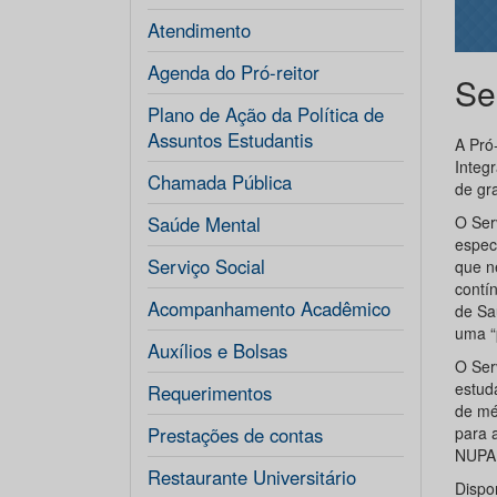
Atendimento
Agenda do Pró-reitor
Se
Plano de Ação da Política de
Assuntos Estudantis
A Pró
Integ
Chamada Pública
de gr
Saúde Mental
O Ser
espec
Serviço Social
que n
contí
Acompanhamento Acadêmico
de Sa
uma “
Auxílios e Bolsas
O Ser
estuda
Requerimentos
de mé
Prestações de contas
para 
NUPA
Restaurante Universitário
Dispo