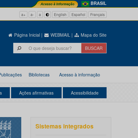
BRASIL
a+
a-
a
English
Español
Français
Página Inicial
|
WEBMAIL
|
Mapa do Site
Publicações
Bibliotecas
Acesso à informação
a
Ações afirmativas
Acessibilidade
Sistemas integrados