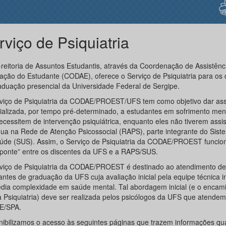
rviço de Psiquiatria
-reitoria de Assuntos Estudantis, através da Coordenação de Assistênc
ração do Estudante (CODAE), oferece o Serviço de Psiquiatria para os 
aduação presencial da Universidade Federal de Sergipe.
viço de Psiquiatria da CODAE/PROEST/UFS tem como objetivo dar ass
ializada, por tempo pré-determinado, a estudantes em sofrimento men
ecessitem de intervenção psiquiátrica, enquanto eles não tiverem assis
nua na Rede de Atenção Psicossocial (RAPS), parte integrante do Sist
úde (SUS). Assim, o Serviço de Psiquiatria da CODAE/PROEST funcio
ponte” entre os discentes da UFS e a RAPS/SUS.
viço de Psiquiatria da CODAE/PROEST é destinado ao atendimento de
ntes de graduação da UFS cuja avaliação inicial pela equipe técnica in
dia complexidade em saúde mental. Tal abordagem inicial (e o enca
a Psiquiatria) deve ser realizada pelos psicólogos da UFS que atendem
E/SPA.
nibilizamos o acesso às seguintes páginas que trazem informações qu