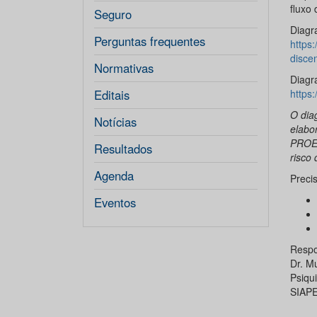
fluxo
Seguro
Diagr
Perguntas frequentes
https:
disce
Normativas
Diagr
Editais
https:
O dia
Notícias
elabo
PROES
Resultados
risco 
Agenda
Preci
Eventos
Respo
Dr. M
Psiqu
SIAPE