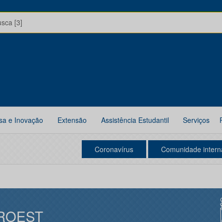
usca [3]
sa e Inovação
Extensão
Assistência Estudantil
Serviços
Coronavírus
Comunidade intern
ROEST