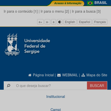
BRASIL
Ir para o conteúdo [1]
|
Ir para o menu [2]
|
Ir para a busca [3]
a+
a-
a
English
Español
Français
Página Inicial
|
WEBMAIL
|
Mapa do Site
Institucional
Campi